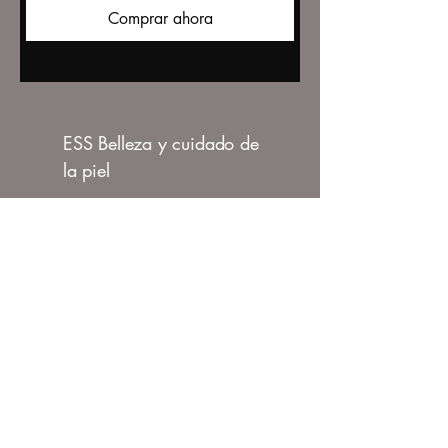
Comprar ahora
ESS Belleza y cuidado de
la piel
347-265-9625
ebonystarstylezbeauty.com
Salón JC 127 E. 59 Th St.
Avenida Lexington, NY, NY
10022
política de privacidad
Declaración de accesibilidad