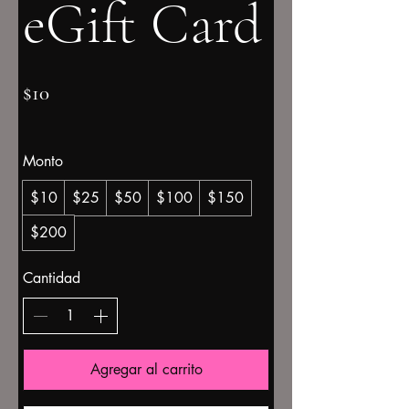
eGift Card
$10
Monto
$10
$25
$50
$100
$150
$200
Cantidad
Agregar al carrito